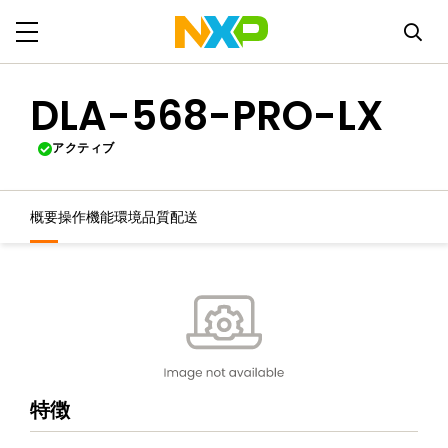
DLA-568-PRO-LX
アクティブ
概要
操作機能
環境
品質
配送
特徴