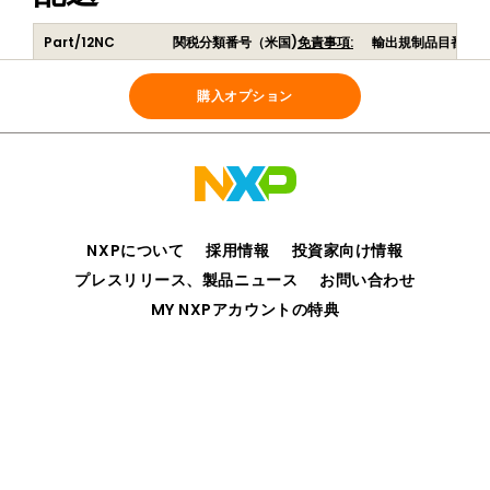
Part/12NC
関税分類番号（米国)
免責事項:
輸出規制品目番号（
DLA-568-PRO-LX
999999
EAR99
(
939100003753
)
購入オプション
NXPについて
採用情報
投資家向け情報
プレスリリース、製品ニュース
お問い合わせ
MY NXPアカウントの特典
プライバシー
ご利用規約
販売条件
アクセシビリティ
webサイトのフィードバック
©2006-2026 NXP Semiconductors. All rights reserved.