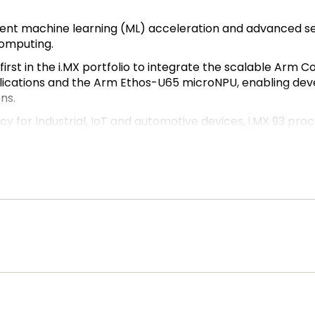
icient machine learning (ML) acceleration and advanced s
computing.
 first in the i.MX portfolio to integrate the scalable Ar
plications and the Arm Ethos-U65 microNPU, enabling dev
ns.
for Industrial, IoT and automotive devices, i.MX 93 proce
rich set of peripherals targeting automotive, industrial
 edge solutions, the i.MX 93 family will be offered in comm
by NXP’s product longevity program.