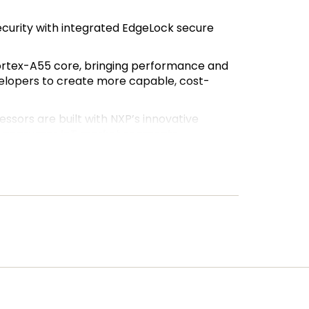
ecurity with integrated EdgeLock secure
m Cortex-A55 core, bringing performance and
elopers to create more capable, cost-
ssors are built with NXP’s innovative
 and consumer IoT market segments
ercial, industrial, extended industrial and