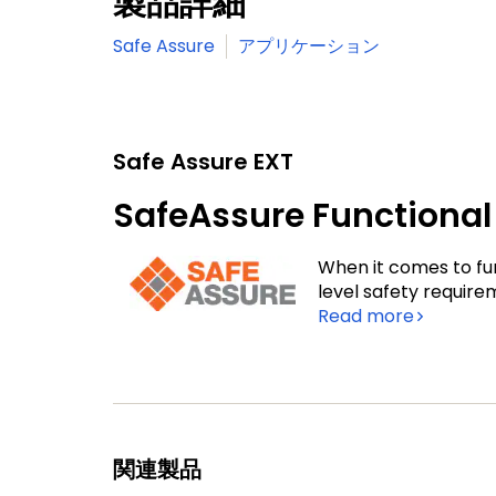
製品詳細
Safe Assure
アプリケーション
Safe Assure EXT
SafeAssure Functional
When it comes to fun
level safety require
Read more
関連製品