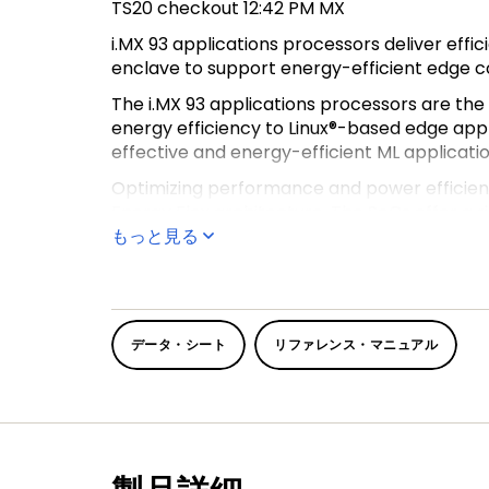
TS20 checkout 12:42 PM MX
i.MX 93 applications processors deliver eff
enclave to support energy-efficient edge 
The i.MX 93 applications processors are the
energy efficiency to Linux®-based edge ap
effective and energy-efficient ML applicatio
Optimizing performance and power efficiency 
Energy Flex architecture. The SoCs offer a 
もっと見る
Part of the EdgeVerse portfolio of intelligent
automotive level qualification and backed 
データ・シート
リファレンス・マニュアル