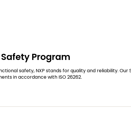
 Safety Program
ctional safety, NXP stands for quality and reliability. Ou
ments in accordance with ISO 26262.