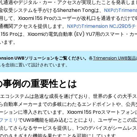
札通過やデジタル・カー・アクセスが実現したことを発表しま
収受システムを手がけるShenzhen Tongは、
NXPのTrimens
して、Xiaomi 15S Proのユーザーが改札口を通過するだけでBY
通機関アクセスを提供します。
NXPのTrimension NCJ29D5
mi 15S Proは、Xiaomiの電気自動車 (EV) YU7用のスマー
います。
mension UWBソリューションをご覧ください。
各
Trimension UWB製品
スを念頭に置いて設計されています。
の事例の重要性とは
のエコシステムは急速な成長を遂げており、世界の多くの大手
ら自動車メーカーまでの多岐にわたるエンドポイントや、公共
ションに導入されています。Xiaomi 15S Proスマートフォン
ファミリ
でUWB機能を組み込むことにより、ユーザーとこの広
続してさらなるサービスを提供し、1つのデバイスがシームレ
でのさまざまな機能を果たすことを可能にしています。