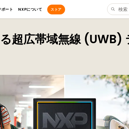
サポート
NXPについて
ストア
による超広帯域無線 (UWB