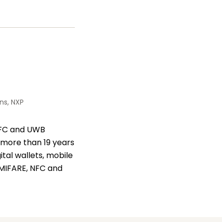
ェ
ッ
イ
タ
ス
ー
ブ
ッ
ク
ns, NXP
 NFC and UWB
s more than 19 years
tal wallets, mobile
e MIFARE, NFC and
He is strongly
services and
m by working
obile phones,