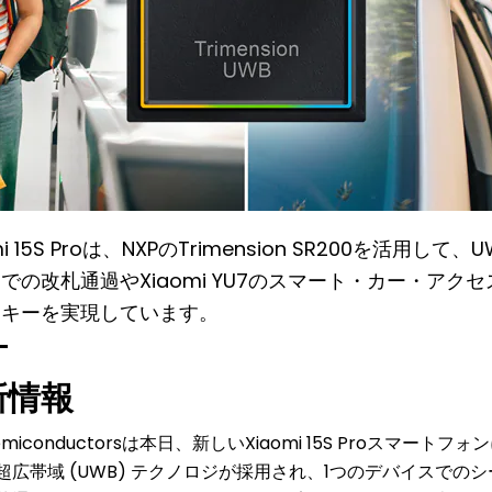
mi 15S Proは、NXPのTrimension SR200を活用し
での改札通過やXiaomi YU7のスマート・カー・アク
・キーを実現しています。
新情報
emiconductorsは本日、新しいXiaomi 15S Proスマートフォンに
00超広帯域 (UWB) テクノロジが採用され、1つのデバイスで