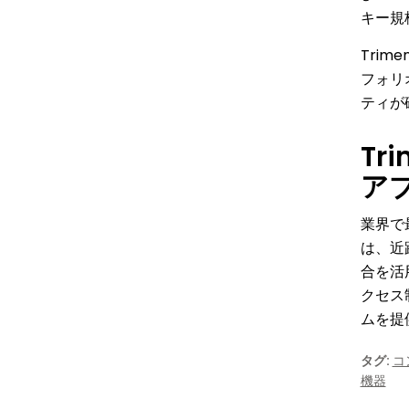
キー規
Trime
フォリオ
ティが
Tr
ア
業界で最
は、近距
合を活
クセス
ムを提
タグ:
コ
機器