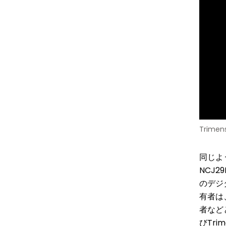
Trim
同じよう
NCJ2
のデジ
有者は
者など
びTri