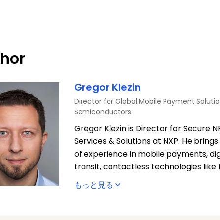
hor
Gregor Klezin
Director for Global Mobile Payment Solutio
Semiconductors
Gregor Klezin is Director for Secure
Services & Solutions at NXP. He bring
of experience in mobile payments, digi
transit, contactless technologies lik
UWB as well as secure cloud services. 
もっと見る
focused on building global solutions, 
alliances within the mobile ecosyste
closely with device manufacturers (m