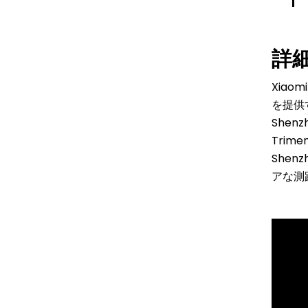
詳
Xia
を提供す
She
Trim
She
アな測