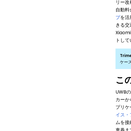
ス
リー改
ブ
自動料金
プ
を活用
ッ
きる交
ク
Xiao
トして
Tri
ケー
こ
UWB
カーか
プリケー
イス・
ムを接
車券ま