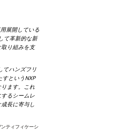
商用展開している
して革新的な新
な取り組みを支
してハンズフリ
すというNXP
なります。これ
にするシームレ
な成長に寄与し
イデンティフィケーシ