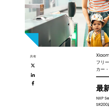
Xiao
共有
フリー
ツ
カー
イ
ッ
LinkedIn
最
タ
フ
ー
ェ
NXP S
イ
SR2