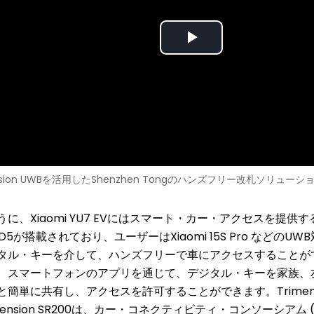
Play
Video
ension UWBを活用したShenzhen Tongのハンズフリー改札ソリュ
に、Xiaomi YU7 EVにはスマート・カー・アクセスを提供するTr
9D5が搭載されており、ユーザーはXiaomi 15S Pro などの
タル・キーを介して、ハンズフリーで車にアクセスすることが
、スマートフォンのアプリを通じて、デジタル・キーを家族、
と簡単に共有し、アクセスを許可することができます。Trimensio
mension SR200は、カー・コネクティビティ・コンソーシアム 