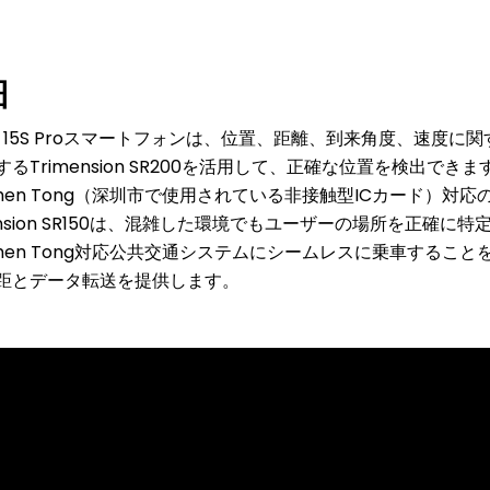
細
omi 15S Proスマートフォンは、位置、距離、到来角度、速度
るTrimension SR200を活用して、正確な位置を検出でき
nzhen Tong（深圳市で使用されている非接触型ICカード）対
ension SR150は、混雑した環境でもユーザーの場所を正確に
nzhen Tong対応公共交通システムにシームレスに乗車するこ
距とデータ転送を提供します。