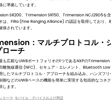
格に準拠しています。
nsion SR200、Trimension SR150、Trimension NCJ29D5
は、FiRa (Fine Ranging Alliance) の認証を取得して
確保されています。
imension：マルチプロトコル
プローチ
も広範なUWBポートフォリオの1つであるNXPのTrimensio
離無線通信 (NFC)、セキュア・エレメント、Bluetooth Low Ene
用したマルチプロトコル・アプローチを組み込み、ハンズフリ
制御などのUWBベースの機能を簡単に実現する包括的なコネ
供します。
ンスーマ
,
モバイル・デバイスおよび周辺