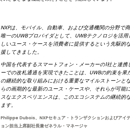
NXPは、モバイル、自動車、および交通機関の分野で
唯一のUWBプロバイダとして、UWBテクノロジを活用
しいユース・ケースを消費者に提供するという先駆的
援してきました。
中国を代表するスマートフォン・メーカーの1社と連携
ーでの改札通過を実現できたことは、UWBの約束を果た
の継続的な取り組みにおける重要なマイルストーンと
らの画期的な最新のユース・ケースや、それらが可能
スなエクスペリエンスは、このエコシステムの継続的
ます。
Philippe Dubois、NXPセキュア・トランザクションおよびア
ョン担当上席副社長兼ゼネラル・マネージャ