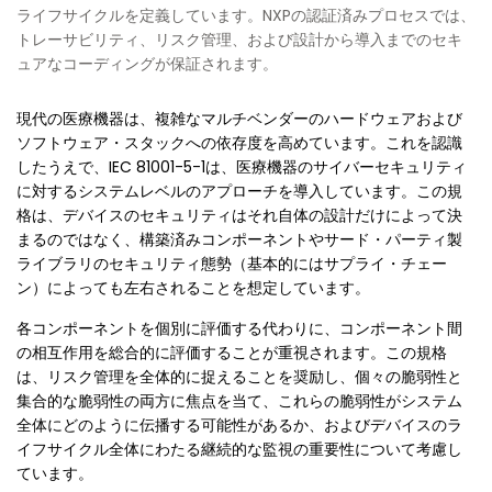
ライフサイクルを定義しています。NXPの認証済みプロセスでは、
トレーサビリティ、リスク管理、および設計から導入までのセキ
ュアなコーディングが保証されます。
現代の医療機器は、複雑なマルチベンダーのハードウェアおよび
ソフトウェア・スタックへの依存度を高めています。これを認識
したうえで、IEC 81001-5-1は、医療機器のサイバーセキュリティ
に対するシステムレベルのアプローチを導入しています。この規
格は、デバイスのセキュリティはそれ自体の設計だけによって決
まるのではなく、構築済みコンポーネントやサード・パーティ製
ライブラリのセキュリティ態勢（基本的にはサプライ・チェー
ン）によっても左右されることを想定しています。
各コンポーネントを個別に評価する代わりに、コンポーネント間
の相互作用を総合的に評価することが重視されます。この規格
は、リスク管理を全体的に捉えることを奨励し、個々の脆弱性と
集合的な脆弱性の両方に焦点を当て、これらの脆弱性がシステム
全体にどのように伝播する可能性があるか、およびデバイスのラ
イフサイクル全体にわたる継続的な監視の重要性について考慮し
ています。