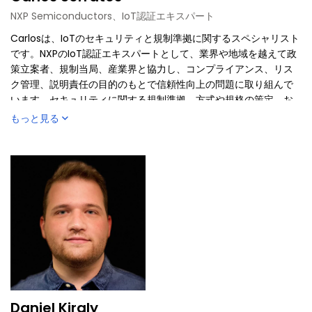
NXP Semiconductors、IoT認証エキスパート
Carlosは、IoTのセキュリティと規制準拠に関するスペシャリスト
です。NXPのIoT認証エキスパートとして、業界や地域を越えて政
策立案者、規制当局、産業界と協力し、コンプライアンス、リス
ク管理、説明責任の目的のもとで信頼性向上の問題に取り組んで
います。セキュリティに関する規制準拠、方式や規格の策定、お
よびIoT市場での適用可能性に関する専門家です。現在は、CSA
もっと見る
(Connectivity Standards Alliance) の製品セキュリティ・ワー
キング・グループに参加し、製品セキュリティ認証および規制に
関する活動の共同議長を務めています。
Daniel Kiraly