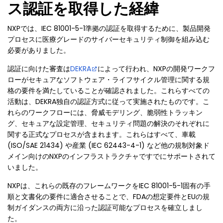
ス認証を取得した経緯
NXPでは、IEC 81001-5-1準拠の認証を取得するために、製品開発
プロセスに医療グレードのサイバーセキュリティ制御を組み込む
必要がありました。
認証に向けた審査は
DEKRA
によって行われ、NXPの開発ワークフ
ローがセキュアなソフトウェア・ライフサイクル管理に関する規
格の要件を満たしていることが確認されました。これらすべての
活動は、DEKRA独自の認証方式に従って実施されたものです。こ
れらのワークフローには、脅威モデリング、脆弱性トラッキン
グ、セキュアな設定管理、セキュリティ問題の解決のそれぞれに
関する正式なプロセスが含まれます。これらはすべて、車載
(ISO/SAE 21434) や産業 (IEC 62443-4-1) など他の規制対象ド
メイン向けのNXPのインフラストラクチャですでにサポートされて
いました。
NXPは、これらの既存のフレームワークをIEC 81001-5-1固有の手
順と文書化の要件に適合させることで、FDAの想定要件とEUの規
制ガイダンスの両方に沿った認証可能なプロセスを確立しまし
た。