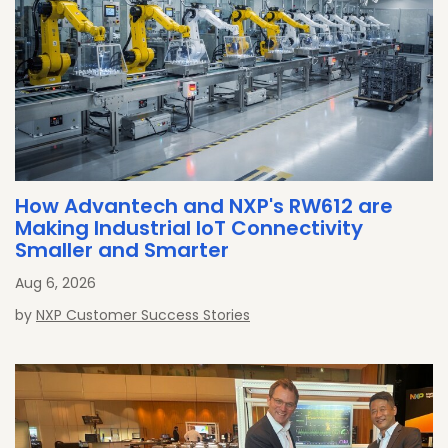
How Advantech and NXP's RW612 are
Making Industrial IoT Connectivity
Smaller and Smarter
Aug 6, 2026
by
NXP Customer Success Stories