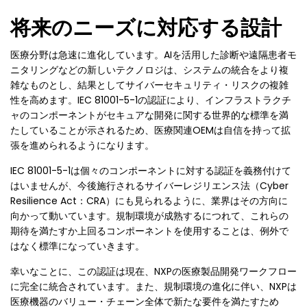
将来のニーズに対応する設計
医療分野は急速に進化しています。AIを活用した診断や遠隔患者モ
ニタリングなどの新しいテクノロジは、システムの統合をより複
雑なものとし、結果としてサイバーセキュリティ・リスクの複雑
性を高めます。IEC 81001-5-1の認証により、インフラストラクチ
ャのコンポーネントがセキュアな開発に関する世界的な標準を満
たしていることが示されるため、医療関連OEMは自信を持って拡
張を進められるようになります。
IEC 81001-5-1は個々のコンポーネントに対する認証を義務付けて
はいませんが、今後施行されるサイバーレジリエンス法（Cyber
Resilience Act：CRA）にも見られるように、業界はその方向に
向かって動いています。規制環境が成熟するにつれて、これらの
期待を満たすか上回るコンポーネントを使用することは、例外で
はなく標準になっていきます。
幸いなことに、この認証は現在、NXPの医療製品開発ワークフロー
に完全に統合されています。また、規制環境の進化に伴い、NXPは
医療機器のバリュー・チェーン全体で新たな要件を満たすため