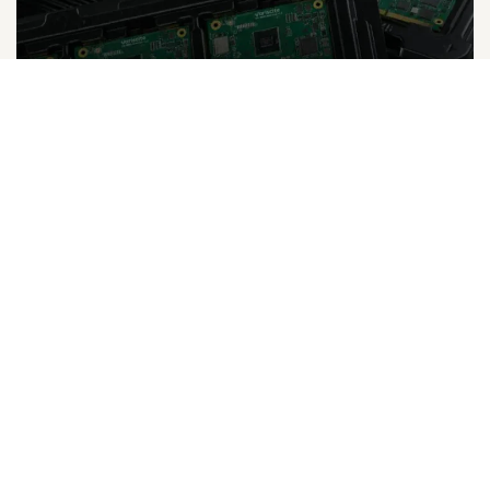
Selecting the Right Operating System
for your NXP i.MX-based Embedded
Project
Jul 29, 2026
by
Ragan Dunham and Nate Drude
NXPについて
採用情報
投資家向け情報