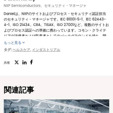
NXP Semiconductors、セキュリティ・マネージャ
Danielは、NXPのサイトおよびプロセス・セキュリティ認証担当
のセキュリティ・マネージャです。IEC 81001-5-1、IEC 62443-
4-1、ISO 21434、CRA、TISAX、ISO 27001など、複数のサイトお
よびプロセス認証への準拠に携わっています。コモン・クライテ
リアの評価者および監査者としてのバックグラウンドを持ち、開
発プロセスと管理システムのサイバーセキュリティ準拠がお客様
もっと見る
のニーズを確実にサポートできるよう取り組んでいます。コラボ
タグ:
ヘルスケア
,
インダストリアル
レーティブなアプローチで知られ、技術的な厳密さと部門横断的
な連携との間で橋渡し的な役割を担っています。
ツ
共有
フ
LinkedIn
イ
ェ
ッ
イ
タ
関連記事
ス
ー
ブ
ッ
ク