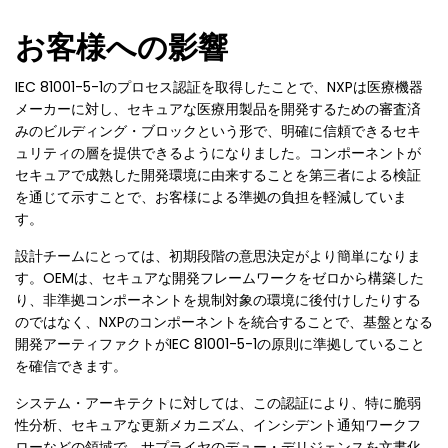
お客様への影響
IEC 81001-5-1のプロセス認証を取得したことで、NXPは医療機器
メーカーに対し、セキュアな医療用製品を開発するための審査済
みのビルディング・ブロックという形で、明確に信頼できるセキ
ュリティの層を提供できるようになりました。コンポーネントが
セキュアで成熟した開発環境に由来することを第三者による検証
を通じて示すことで、お客様による準拠の負担を軽減していま
す。
設計チームにとっては、初期段階の意思決定がより簡単になりま
す。OEMは、セキュアな開発フレームワークをゼロから構築した
り、非準拠コンポーネントを規制対象の環境に後付けしたりする
のではなく、NXPのコンポーネントを統合することで、基盤となる
開発アーティファクトがIEC 81001-5-1の原則に準拠していること
を確信できます。
システム・アーキテクトに対しては、この認証により、特に脆弱
性分析、セキュアな更新メカニズム、インシデント通知ワークフ
ローなどの領域で、サプライヤのデュー・デリジェンスを文書化