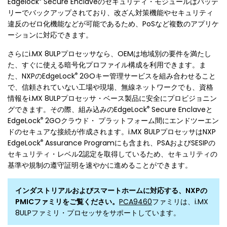
Edgelock
Secure Enclaveのセキュリティ・モジュールはバッテ
リーでバックアップされており、改ざん対策機能やセキュリティ
違反のゼロ化機能などが可能であるため、PoSなど複数のアプリケ
ーションに対応できます。
さらにi.MX 8ULPプロセッサなら、OEMは地域別の要件を満たし
た、すぐに使える暗号化プロファイル構成を利用できます。ま
®
た、NXPのEdgeLock
2GOキー管理サービスを組み合わせること
で、信頼されていない工場や現場、無線ネットワークでも、資格
情報をi.MX 8ULPプロセッサ・ベース製品に安全にプロビジョニン
®
グできます。その際、組み込みのEdgeLock
Secure Enclaveと
®
EdgeLock
2GOクラウド・ プラットフォーム間にエンドツーエン
ドのセキュアな接続が作成されます。i.MX 8ULPプロセッサはNXP
®
EdgeLock
Assurance Programにも含まれ、PSAおよびSESIPの
セキュリティ・レベル2認定を取得しているため、セキュリティの
基準や規制の遵守証明を速やかに進めることができます。
インダストリアルおよびスマートホームに対応する、NXPの
PMICファミリをご覧ください。
PCA9460
ファミリは、i.MX
8ULPファミリ・プロセッサをサポートしています。