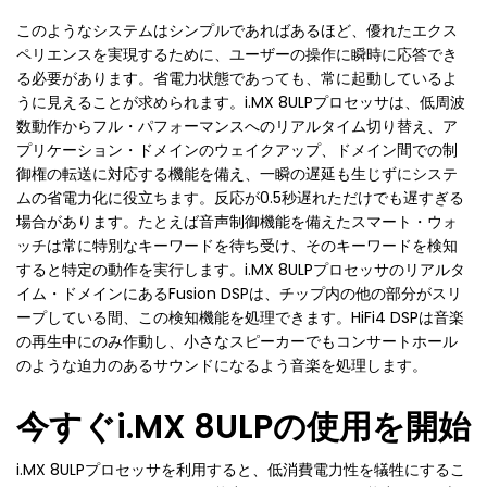
このようなシステムはシンプルであればあるほど、優れたエクス
ペリエンスを実現するために、ユーザーの操作に瞬時に応答でき
る必要があります。省電力状態であっても、常に起動しているよ
うに見えることが求められます。i.MX 8ULPプロセッサは、低周波
数動作からフル・パフォーマンスへのリアルタイム切り替え、ア
プリケーション・ドメインのウェイクアップ、ドメイン間での制
御権の転送に対応する機能を備え、一瞬の遅延も生じずにシステ
ムの省電力化に役立ちます。反応が0.5秒遅れただけでも遅すぎる
場合があります。たとえば音声制御機能を備えたスマート・ウォ
ッチは常に特別なキーワードを待ち受け、そのキーワードを検知
すると特定の動作を実行します。i.MX 8ULPプロセッサのリアルタ
イム・ドメインにあるFusion DSPは、チップ内の他の部分がスリ
ープしている間、この検知機能を処理できます。HiFi4 DSPは音楽
の再生中にのみ作動し、小さなスピーカーでもコンサートホール
のような迫力のあるサウンドになるよう音楽を処理します。
今すぐi.MX 8ULPの使用を開始
i.MX 8ULPプロセッサを利用すると、低消費電力性を犠牲にするこ