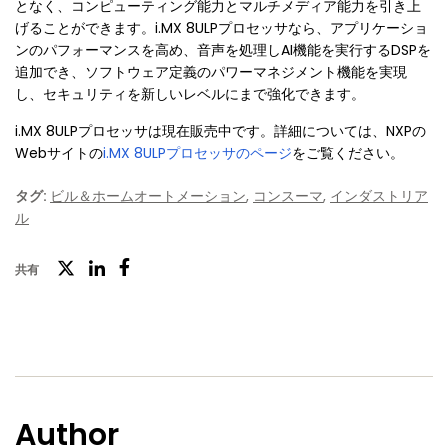
となく、コンピューティング能力とマルチメディア能力を引き上
げることができます。i.MX 8ULPプロセッサなら、アプリケーショ
ンのパフォーマンスを高め、音声を処理しAI機能を実行するDSPを
追加でき、ソフトウェア定義のパワーマネジメント機能を実現
し、セキュリティを新しいレベルにまで強化できます。
i.MX 8ULPプロセッサは現在販売中です。詳細については、NXPの
Webサイトの
i.MX 8ULPプロセッサのページ
をご覧ください。
タグ:
ビル＆ホームオートメーション
,
コンスーマ
,
インダストリア
ル
ツ
共有
フ
LinkedIn
イ
ェ
ッ
イ
タ
ス
ー
ブ
Author
ッ