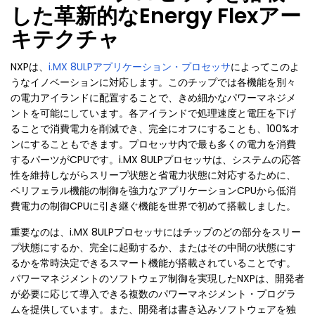
した革新的なEnergy Flexアー
キテクチャ
NXPは、
i.MX 8ULPアプリケーション・プロセッサ
によってこのよ
うなイノベーションに対応します。このチップでは各機能を別々
の電力アイランドに配置することで、きめ細かなパワーマネジメ
ントを可能にしています。各アイランドで処理速度と電圧を下げ
ることで消費電力を削減でき、完全にオフにすることも、100%オ
ンにすることもできます。プロセッサ内で最も多くの電力を消費
するパーツがCPUです。i.MX 8ULPプロセッサは、システムの応答
性を維持しながらスリープ状態と省電力状態に対応するために、
ペリフェラル機能の制御を強力なアプリケーションCPUから低消
費電力の制御CPUに引き継ぐ機能を世界で初めて搭載しました。
重要なのは、i.MX 8ULPプロセッサにはチップのどの部分をスリー
プ状態にするか、完全に起動するか、またはその中間の状態にす
るかを常時決定できるスマート機能が搭載されていることです。
パワーマネジメントのソフトウェア制御を実現したNXPは、開発者
が必要に応じて導入できる複数のパワーマネジメント・プログラ
ムを提供しています。また、開発者は書き込みソフトウェアを独