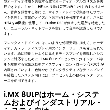
型オーディオ体験を実現する空間オーディオ・アルゴリズムを実
行できます。しかし、HiFi4の役割は音声の再生だけではありませ
ん。音声を録音する際には、マイク・アレイで収集されたサウン
ドを処理し、背景のノイズから音声だけを分離できます。さらに
HiFi4をAI機能に使用して、Fusion DSPが停止した場所を特定した
り、ニューラル・ネットワークを実行して音声を認識したりでき
ます。
フレックス・ドメインにはこのような処理要素に加えて、オーデ
ィオ、カメラ、ディスプレイ用のインターフェースも備えられて
います。紙に印刷したように見えるディスプレイを搭載したシス
テムに対応するために、i.MX 8ULPプロセッサにはEインク・パネ
ルを駆動する電気泳動型ディスプレイ・コントローラ (EPDC) が
内蔵されています。色鮮やかでインタラクティブなディスプレイ
を搭載したシステム向けには、プロセッサ上の他のインターフェ
ースを使用できます。
i.MX 8ULPはホーム・システ
ムおよびインダストリアル・