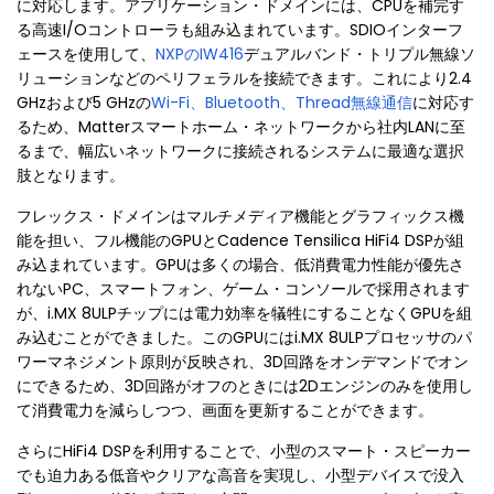
に対応します。アプリケーション・ドメインには、CPUを補完す
る高速I/Oコントローラも組み込まれています。SDIOインターフ
ェースを使用して、
NXPのIW416
デュアルバンド・トリプル無線ソ
リューションなどのペリフェラルを接続できます。これにより2.4
GHzおよび5 GHzの
Wi-Fi、Bluetooth、Thread無線通信
に対応す
るため、Matterスマートホーム・ネットワークから社内LANに至
るまで、幅広いネットワークに接続されるシステムに最適な選択
肢となります。
フレックス・ドメインはマルチメディア機能とグラフィックス機
能を担い、フル機能のGPUとCadence Tensilica HiFi4 DSPが組
み込まれています。GPUは多くの場合、低消費電力性能が優先さ
れないPC、スマートフォン、ゲーム・コンソールで採用されます
が、i.MX 8ULPチップには電力効率を犠牲にすることなくGPUを組
み込むことができました。このGPUにはi.MX 8ULPプロセッサのパ
ワーマネジメント原則が反映され、3D回路をオンデマンドでオン
にできるため、3D回路がオフのときには2Dエンジンのみを使用し
て消費電力を減らしつつ、画面を更新することができます。
さらにHiFi4 DSPを利用することで、小型のスマート・スピーカー
でも迫力ある低音やクリアな高音を実現し、小型デバイスで没入