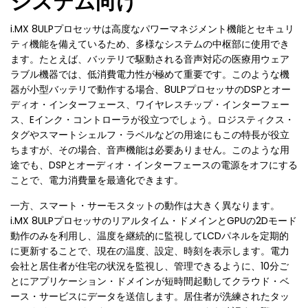
システム向け
i.MX 8ULPプロセッサは高度なパワーマネジメント機能とセキュリ
ティ機能を備えているため、多様なシステムの中枢部に使用でき
ます。たとえば、バッテリで駆動される音声対応の医療用ウェア
ラブル機器では、低消費電力性が極めて重要です。このような機
器が小型バッテリで動作する場合、8ULPプロセッサのDSPとオー
ディオ・インターフェース、ワイヤレスチップ・インターフェー
ス、Eインク・コントローラが役立つでしょう。ロジスティクス・
タグやスマートシェルフ・ラベルなどの用途にもこの特長が役立
ちますが、その場合、音声機能は必要ありません。このような用
途でも、DSPとオーディオ・インターフェースの電源をオフにする
ことで、電力消費量を最適化できます。
一方、スマート・サーモスタットの動作は大きく異なります。
i.MX 8ULPプロセッサのリアルタイム・ドメインとGPUの2Dモード
動作のみを利用し、温度を継続的に監視してLCDパネルを定期的
に更新することで、現在の温度、設定、時刻を表示します。電力
会社と居住者が住宅の状況を監視し、管理できるように、10分ご
とにアプリケーション・ドメインが短時間起動してクラウド・ベ
ース・サービスにデータを送信します。居住者が洗練されたタッ