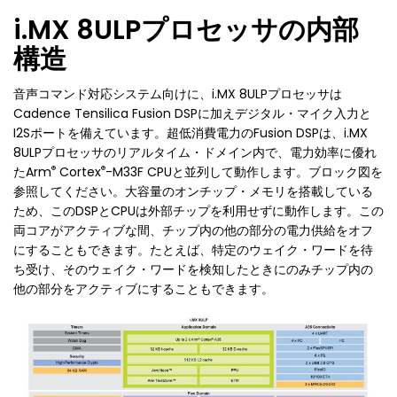
i.MX 8ULPプロセッサの内部
構造
音声コマンド対応システム向けに、i.MX 8ULPプロセッサは
Cadence Tensilica Fusion DSPに加えデジタル・マイク入力と
I2Sポートを備えています。超低消費電力のFusion DSPは、i.MX
8ULPプロセッサのリアルタイム・ドメイン内で、電力効率に優れ
®
®
たArm
Cortex
-M33F CPUと並列して動作します。ブロック図を
参照してください。大容量のオンチップ・メモリを搭載している
ため、このDSPとCPUは外部チップを利用せずに動作します。この
両コアがアクティブな間、チップ内の他の部分の電力供給をオフ
にすることもできます。たとえば、特定のウェイク・ワードを待
ち受け、そのウェイク・ワードを検知したときにのみチップ内の
他の部分をアクティブにすることもできます。