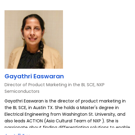
ク
Gayathri Easwaran
Director of Product Marketing in the BL SCE, NXP
Semiconductors
Gayathri Easwaran is the director of product marketing in
the BL SCE, in Austin TX. She holds a Master's degree in
Electrical Engineering from Washington St. University, and
also leads ACT!ON (Asia Cultural Team of NXP ). She is
passionate about finding differentiating solutions to enable
customers. In her free time she loves working on podcasts