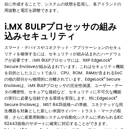
自に作成することで、システムの状態を監視し、各アイランドの
周波数と電圧を調整できます。
i.MX 8ULPプロセッサの組み
込みセキュリティ
スマート・デバイスやコネクテッド・アプリケーションのセキュ
リティを確保するには、セキュリティが組み込まれたハードウェ
®
アが必要です。i.MX 8ULPプロセッサには、NXP EdgeLock
Secure Enclaveが組み込まれています。これはセキュリティ機能
を目的としたユニットであり、CPU、ROM、RAMが含まれるSoC
®
の他の部分から物理的に分離されています。EdgeLock
Secure
Enclaveは、i.MX 8ULPプロセッサの完全性保護、ユーザー・デー
タの機密性、セキュアな接続など、セキュリティに不可欠な機能
®
の実行に必要な信頼できる環境を実現します。特にEdgeLock
Secure Enclaveは、NIST 8425規格への準拠、コネクテッドな民
生機器を対象とした新しい米国サイバー・トラスト・マークの取
得、さらに産業用制御システムや自動化システムに求められるIEC
62443規格のサポートに確実に対応することができます。
®