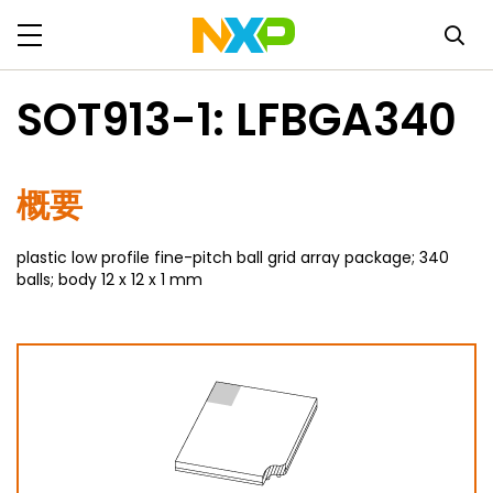
SOT913-1: LFBGA340
概要
plastic low profile fine-pitch ball grid array package; 340
balls; body 12 x 12 x 1 mm