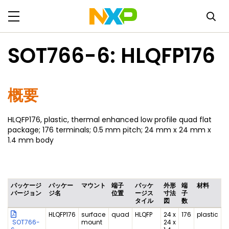
SOT766-6: HLQFP176
概要
HLQFP176, plastic, thermal enhanced low profile quad flat
package; 176 terminals; 0.5 mm pitch; 24 mm x 24 mm x
1.4 mm body
パッケージ
パッケー
マウント
端子
パッケ
外形
端
材料
バージョン
ジ名
位置
ージス
寸法
子
タイル
図
数
HLQFP176
surface
quad
HLQFP
24 x
176
plastic
SOT766-
mount
24 x