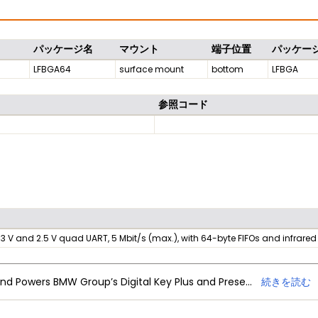
パッケージ名
マウント
端子位置
パッケー
LFBGA64
surface mount
bottom
LFBGA
参照コード
3.3 V and 2.5 V quad UART, 5 Mbit/s (max.), with 64-byte FIFOs and infrare
NXP Trimension Ultra-Wideband Powers BMW Group’s Digital Key Plus and Presence Detection
続きを読む