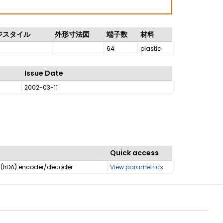
ジスタイル
外形寸法図
端子数
材料
64
plastic
Issue Date
2002-03-11
Quick access
d (IrDA) encoder/decoder
View parametrics