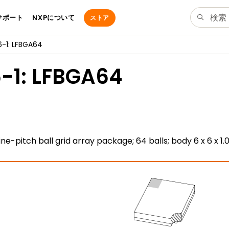
サポート
NXPについて
ストア
-1: LFBGA64
-1: LFBGA64
fine-pitch ball grid array package; 64 balls; body 6 x 6 x 