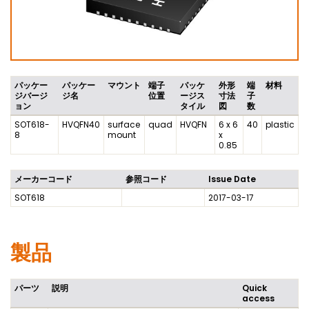
パッケー
パッケー
マウント
端子
パッケ
外形
端
材料
ジバージ
ジ名
位置
ージス
寸法
子
ョン
タイル
図
数
SOT618-
HVQFN40
surface
quad
HVQFN
6 x 6
40
plastic
8
mount
x
0.85
メーカーコード
参照コード
Issue Date
SOT618
2017-03-17
製品
パーツ
説明
Quick
access