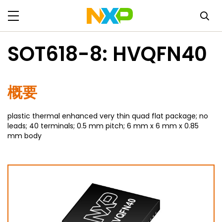
SOT618-8: HVQFN40
概要
plastic thermal enhanced very thin quad flat package; no
leads; 40 terminals; 0.5 mm pitch; 6 mm x 6 mm x 0.85
mm body