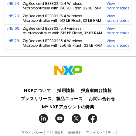
JN5174
ZigBee and IEEE802.15.4 Wireless
View
Microcontroller with 160 kB Flash, 32 kB RAM
parametrics
JN5179
ZigBee and IEEE802.15.4 Wireless
View
Microcontroller with 512 kB Flash, 32 kB RAM
parametrics
JN5169
ZigBee and IEEE802.15.4 wireless
View
microcontroller with 512 kB Flash, 32 kB RAM
parametrics
JN5178
ZigBee and IEEE802.15.4 Wireless
View
Microcontroller with 256 kB Flash, 32 kB RAM
parametrics
NXPについて
採用情報
投資家向け情報
プレスリリース、製品ニュース
お問い合わせ
MY NXPアカウントの特典
プライバシー
ご利用規約
販売条件
アクセシビリティ