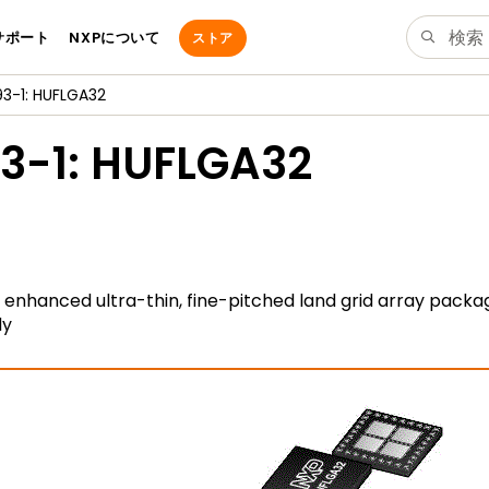
サポート
NXPについて
ストア
3-1: HUFLGA32
3-1: HUFLGA32
enhanced ultra-thin, fine-pitched land grid array packag
dy