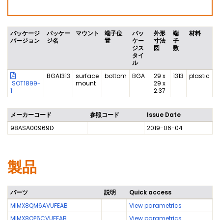
パッケージ
パッケー
マウント
端子位
パッ
外形
端
材料
バージョン
ジ名
置
ケー
寸法
子
ジス
図
数
タイ
ル
BGA1313
surface
bottom
BGA
29 x
1313
plastic
SOT1899-
mount
29 x
1
2.37
メーカーコード
参照コード
Issue Date
98ASA00969D
2019-06-04
製品
パーツ
説明
Quick access
MIMX8QM6AVUFEAB
View parametrics
MIMX8QP6CVUFFAB
View parametrics