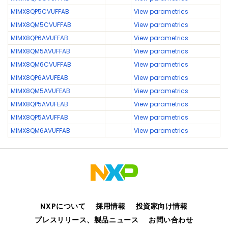
MIMX8QP5CVUFFAB
View parametrics
MIMX8QM5CVUFFAB
View parametrics
MIMX8QP6AVUFFAB
View parametrics
MIMX8QM5AVUFFAB
View parametrics
MIMX8QM6CVUFFAB
View parametrics
MIMX8QP6AVUFEAB
View parametrics
MIMX8QM5AVUFEAB
View parametrics
MIMX8QP5AVUFEAB
View parametrics
MIMX8QP5AVUFFAB
View parametrics
MIMX8QM6AVUFFAB
View parametrics
NXPについて
採用情報
投資家向け情報
プレスリリース、製品ニュース
お問い合わせ