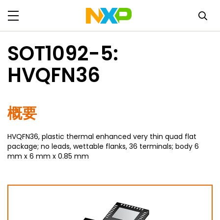
SOT1092-5:
HVQFN36
概要
HVQFN36, plastic thermal enhanced very thin quad flat
package; no leads, wettable flanks, 36 terminals; body 6
mm x 6 mm x 0.85 mm