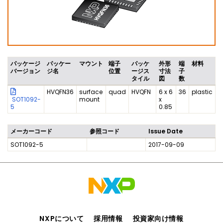
パッケージ
パッケー
マウント
端子
パッケ
外形
端
材料
バージョン
ジ名
位置
ージス
寸法
子
タイル
図
数
HVQFN36
surface
quad
HVQFN
6 x 6
36
plastic
SOT1092-
mount
x
5
0.85
メーカーコード
参照コード
Issue Date
SOT1092-5
2017-09-09
NXPについて
採用情報
投資家向け情報