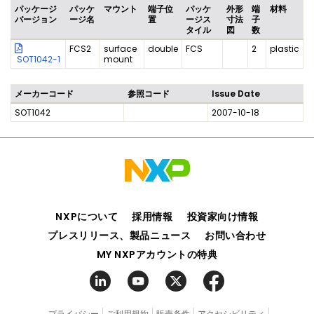
パッケージ
パッケ
マウント
端子位
パッケ
外形
端
材料
バージョン
ージ名
置
ージス
寸法
子
タイル
図
数
FCS2
surface
double
FCS
2
plastic
SOT1042-1
mount
メーカーコード
参照コード
Issue Date
SOT1042
2007-10-18
NXPについて
採用情報
投資家向け情報
プレスリリース、製品ニュース
お問い合わせ
MY NXPアカウントの特典
プライバシー
ご利用規約
販売条件
アクセシビリティ