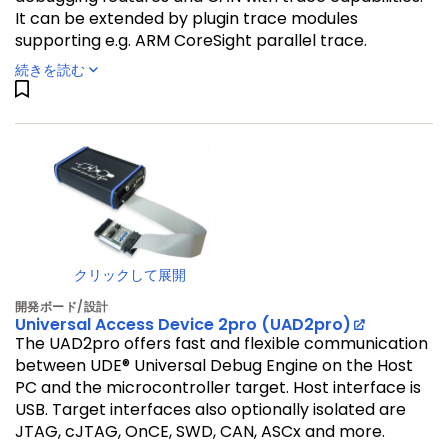
It can be extended by plugin trace modules
supporting e.g. ARM CoreSight parallel trace.
続きを読む
クリックして展開
開発ボード/設計
Universal Access Device 2pro (UAD2pro)
The UAD2pro offers fast and flexible communication
between UDE® Universal Debug Engine on the Host
PC and the microcontroller target. Host interface is
USB. Target interfaces also optionally isolated are
JTAG, cJTAG, OnCE, SWD, CAN, ASCx and more.