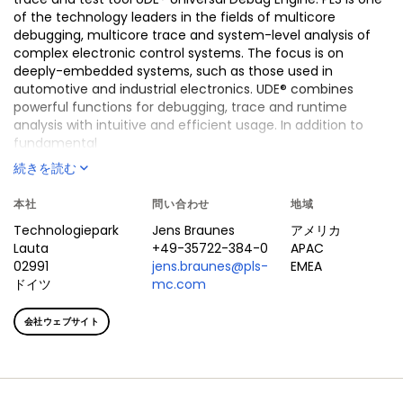
of the technology leaders in the fields of multicore
debugging, multicore trace and system-level analysis of
complex electronic control systems. The focus is on
deeply-embedded systems, such as those used in
automotive and industrial electronics. UDE® combines
powerful functions for debugging, trace and runtime
analysis with intuitive and efficient usage. In addition to
fundamental
コア・コンピテンシー
続きを読む
Leading edge debugging, trace and test for
本社
問い合わせ
地域
microcontrollers and embedded processors
Technologiepark
Jens
Braunes
アメリカ
Real multi-core debugging
Lauta
+49-35722-384-0
APAC
Powerful trace tool for non-intrusive run-time
02991
jens.braunes@pls-
EMEA
debugging and run-time analysis
ドイツ
mc.com
PLS provides easy-to-use and intuitive tools for
professional embedded software development
会社ウェブサイト
Debug and trace support for RTOS and AUTOSAR