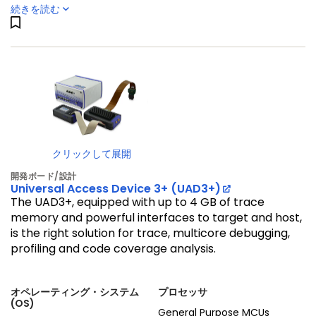
続きを読む
クリックして展開
開発ボード/設計
Universal Access Device 3+ (UAD3+)
The UAD3+, equipped with up to 4 GB of trace
memory and powerful interfaces to target and host,
is the right solution for trace, multicore debugging,
profiling and code coverage analysis.
オペレーティング・システム
プロセッサ
(OS)
General Purpose MCUs