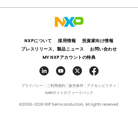
ドメイン・コントローラ
i.MX283
:
Multimedia Applications Processors - High-
ドライバー監視システム (DMS) および乗員監視システム
Performance, Low-Power, Arm9™ Core
ハイブリッド電動車両 (HEV) アプリケーション
i.MX285
:
Multimedia Applications Processors -
バッテリー・マネジメント・システム (BMS)
Integrated Power Management, Ethernet, Resistive
Touch Screen, Arm9™ Core
ファームウェアOver-the-Air (FOTA)
NXPについて
採用情報
投資家向け情報
i.MX286
:
Multimedia Applications Processors - Dual
フロント・ビュー・カメラ
CAN, High Performance, Low Power, Arm9™ Core
プレスリリース、製品ニュース
お問い合わせ
冷暖房空調設備 (HVAC)
i.MX287
:
Multimedia Applications Processors - Dual
MY NXPアカウントの特典
自動車の先進的外装照明
Ethernet, Dual CAN, LCD Touch Screen, Arm9™ Core
車載および産業用ビジョン・システム
i.MX6D
:
i.MX 6Dualプロセッサ - デュアルコア、3Dグラフ
車載アクセス・ポイント
ィックス、HDビデオ、マルチメディア、Arm® Cortex®-
A9コア
車載ゾーン・コントローラ
プライバシー
ご利用規約
販売条件
アクセシビリティ
i.MX6DL
:
i.MX 6DualLiteプロセッサ - デュアルコア、3D
webサイトのフィードバック
車載データ・ロガー
グラフィックス、HDビデオ、Arm® Cortex®-A9コア
車載レーダー・ソリューション
©2006-2026 NXP Semiconductors. All rights reserved.
i.MX6Q
:
i.MX 6Quadプロセッサ - 高性能、3Dグラフィッ
車載高性能コンピューティング
クス、HDビデオ、Arm® Cortex®-A9コア
電動パワー・ステアリング (EPS)
i.MX6S
:
i.MX 6Soloプロセッサ - シングルコア、マルチメ
電動ポンプ
ディア、3D グラフィックス、Arm® Cortex®-A9コア
電動二輪車
i.MX6SL
:
i.MX 6SoloLiteプロセッサ - シングルコア、低消