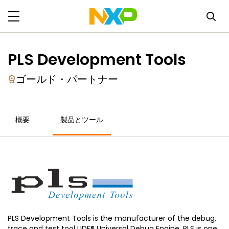
PLS Development Tools
ゴールド・パートナー
概要
製品とツール
PLS Development Tools is the manufacturer of the debug,
trace and test tool UDE® Universal Debug Engine. PLS is one