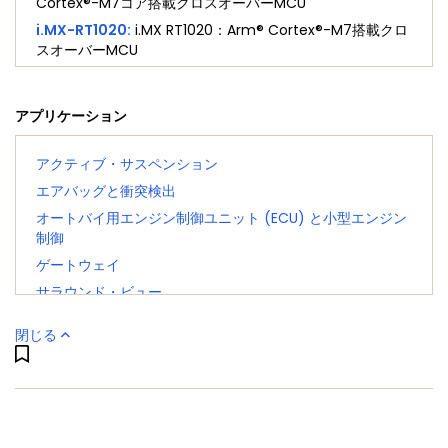
Cortex®-M7コア搭載クロスオーバーMCU
i.MX-RT1020
:
i.MX RT1020：Arm® Cortex®-M7搭載クロ
スオーバーMCU
i.MX-RT1024
:
i.MX RT1024：Arm® Cortex®-M7搭載クロ
スオーバーMCU
アプリケーション
i.MX-RT1050
:
i.MX RT1050 Arm® Cortex®-M7コア搭載ク
ロスオーバーMCU
アクティブ・サスペンション
i.MX-RT1060
:
i.MX RT1060：Arm® Cortex®-M7搭載クロ
スオーバーMCU
エアバッグと衝突検出
i.MX-RT1064
オートバイ用エンジン制御ユニット (ECU) と小型エンジン
:
i.MX RT1064：Arm® Cortex®-M7搭載クロ
スオーバーMCU
制御
i.MX-RT1160
ゲートウェイ
:
i.MX RT1160 デュアルコアArm® Cortex®-
M7およびCortex-M4搭載クロスオーバーMCU
サラウンド・ビュー
i.MX-RT1170
:
i.MX RT1170：Arm® Cortex®コア搭載1 GHz
サービス指向ゲートウェイ
クロスオーバーMCU
閉じる
セントラル・コンピューティング
i.MX280
:
Multimedia Applications Processors - Low-
タイヤ空気圧監視システム (TPMS)
Power, High-Performance, Arm9™ Core
ディーゼル・エンジン・マネジメント
i.MX281
:
Multimedia Applications Processors -
Automotive Applications, Connectivity, Integration,
トランスミッションとギアボックス
Arm9™ Core