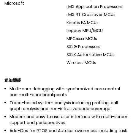
Microsoft
i.MX Application Processors
i.MX RT Crossover MCUs
Kinetis EA MCUs
Legacy MPU/MCU
MPC5xxx MCUs
S32G Processors
S32K Automotive MCUs
Wireless MCUs
追加機能
Multi-core debugging with synchronized core control
and multi-core breakpoints
Trace-based system analysis including profiling, call
graph analysis and non-intrusive code coverage
Modern and easy to use user interface with multi-screen
support and persepectives.
Add-Ons for RTOS and Autosar awareness including task