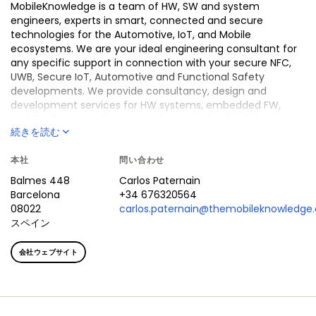
MobileKnowledge is a team of HW, SW and system
engineers, experts in smart, connected and secure
technologies for the Automotive, IoT, and Mobile
ecosystems. We are your ideal engineering consultant for
any specific support in connection with your secure NFC,
UWB, Secure IoT, Automotive and Functional Safety
developments. We provide consultancy, design and
development services for HW systems, embedded FW,
mobile phone applications and secure cloud solutions,
続きを読む
leveraging on smart, connected and s
本社
問い合わせ
Balmes 448
Carlos
Paternain
Barcelona
+34 676320564
08022
carlos.paternain@themobileknowledge
スペイン
会社ウェブサイト