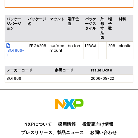
パッケー
パッケージ
マウント
端子位
パッケ
外
端
材料
ジバージ
名
置
ージス
形
子
ョン
タイル
寸
数
法
図
LFBGA208
surface
bottom
LFBGA
208
plastic
SOT966-
mount
1
メーカーコード
参照コード
Issue Date
SOT966
2006-08-22
NXPについて
採用情報
投資家向け情報
プレスリリース、製品ニュース
お問い合わせ