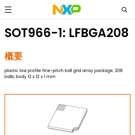
SOT966-1: LFBGA208
概要
plastic low profile fine-pitch ball grid array package; 208
balls; body 12 x 12 x 1 mm