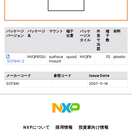
パッケージ
パッケージ
マウント
端子
パッケ
外
端
材料
バージョン
名
位置
ージス
形
子
タイル
寸
数
法
図
HVQFN112U
surface
quad
HVQFN
112
plastic
SOT941-2
mount
メーカーコード
参照コード
Issue Date
SOT941
2007-11-14
NXPについて
採用情報
投資家向け情報