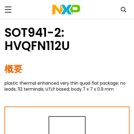
SOT941-2:
HVQFN112U
概要
plastic thermal enhanced very thin quad flat package; no
leads; 112 terminals; UTLP based; body 7 x 7 x 0.9 mm