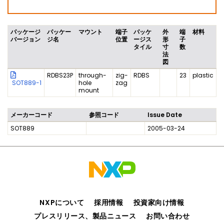
パッケージ
パッケー
マウント
端子
パッケ
外
端
材料
バージョン
ジ名
位置
ージス
形
子
タイル
寸
数
法
図
RDBS23P
through-
zig-
RDBS
23
plastic
SOT889-1
hole
zag
mount
メーカーコード
参照コード
Issue Date
SOT889
2005-03-24
NXPについて
採用情報
投資家向け情報
プレスリリース、製品ニュース
お問い合わせ