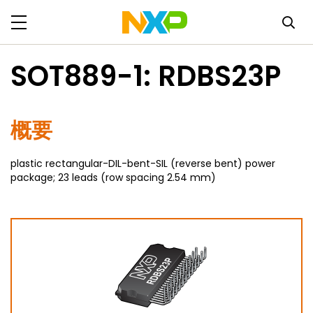
SOT889-1: RDBS23P
概要
plastic rectangular-DIL-bent-SIL (reverse bent) power
package; 23 leads (row spacing 2.54 mm)