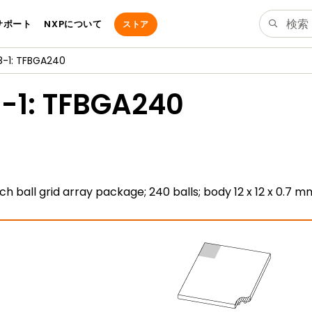
サポート
NXPについて
ストア
-1: TFBGA240
-1: TFBGA240
tch ball grid array package; 240 balls; body 12 x 12 x 0.7 m