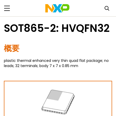
SOT865-2: HVQFN32
概要
plastic thermal enhanced very thin quad flat package; no
leads; 32 terminals; body 7 x 7 x 0.85 mm