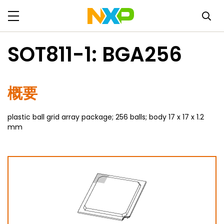
SOT811-1: BGA256
概要
plastic ball grid array package; 256 balls; body 17 x 17 x 1.2
mm