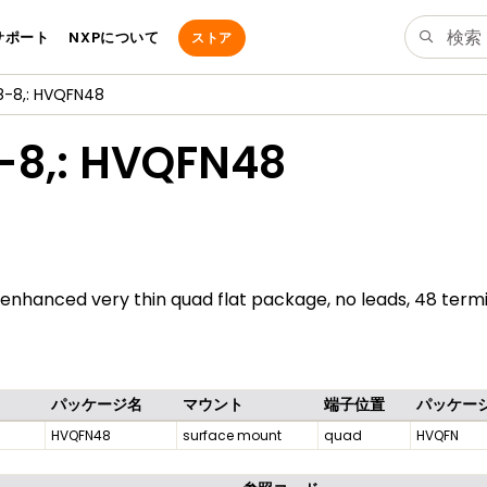
サポート
NXPについて
ストア
-8,: HVQFN48
-8,: HVQFN48
nhanced very thin quad flat package, no leads, 48 term
パッケージ名
マウント
端子位置
パッケー
HVQFN48
surface mount
quad
HVQFN