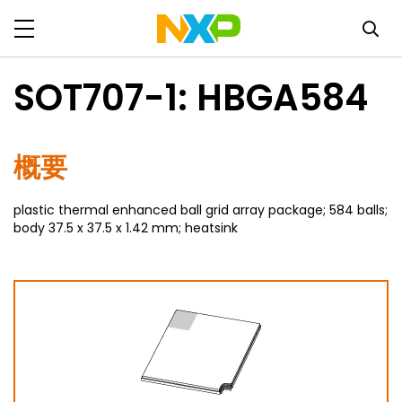
SOT707-1: HBGA584
概要
plastic thermal enhanced ball grid array package; 584 balls;
body 37.5 x 37.5 x 1.42 mm; heatsink