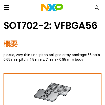
SOT702-2: VFBGA56
概要
plastic, very thin fine-pitch ball grid array package; 56 balls;
0.65 mm pitch; 4.5 mm x 7 mm x 0.85 mm body