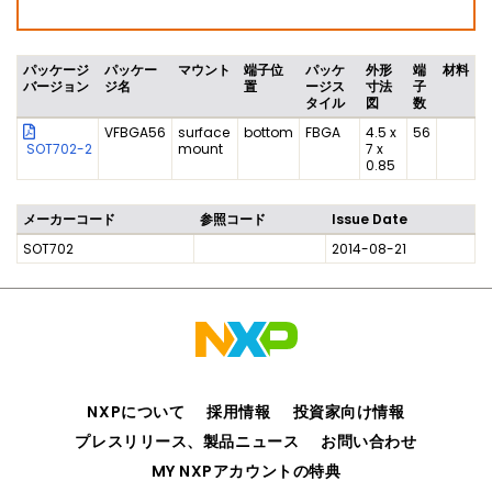
パッケージ
パッケー
マウント
端子位
パッケ
外形
端
材料
バージョン
ジ名
置
ージス
寸法
子
タイル
図
数
VFBGA56
surface
bottom
FBGA
4.5 x
56
SOT702-2
mount
7 x
0.85
メーカーコード
参照コード
Issue Date
SOT702
2014-08-21
NXPについて
採用情報
投資家向け情報
プレスリリース、製品ニュース
お問い合わせ
MY NXPアカウントの特典