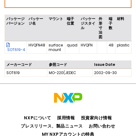
パッケージ
パッケー
マウント
端子
パッケー
外
端
材料
バージョン
ジ名
位置
ジスタイ
形
子
ル
寸
数
法
図
HVQFN48
surface
quad
HVQFN
48
plastic
SOT619-4
mount
メーカーコード
参照コード
Issue Date
SOT619
MO-220(JEDEC
2002-09-30
NXPについて
採用情報
投資家向け情報
プレスリリース、製品ニュース
お問い合わせ
MY NXPアカウントの特典