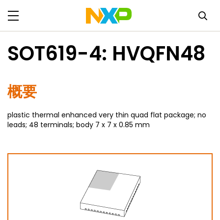
SOT619-4: HVQFN48
概要
plastic thermal enhanced very thin quad flat package; no
leads; 48 terminals; body 7 x 7 x 0.85 mm