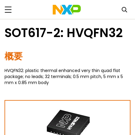
SOT617-2: HVQFN32
概要
HVQFN32: plastic thermal enhanced very thin quad flat
package; no leads; 32 terminals; 0.5 mm pitch, 5 mm x 5
mm x 0.85 mm body