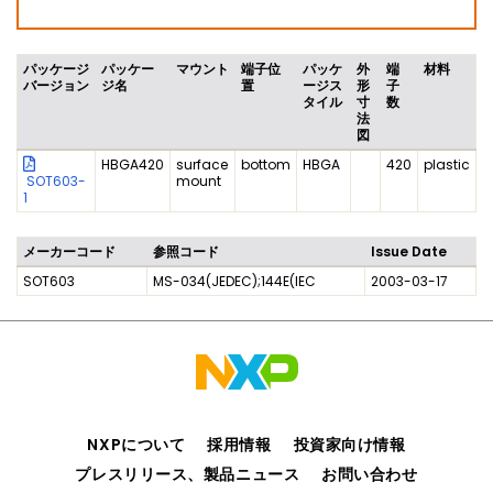
パッケージ
パッケー
マウント
端子位
パッケ
外
端
材料
バージョン
ジ名
置
ージス
形
子
タイル
寸
数
法
図
HBGA420
surface
bottom
HBGA
420
plastic
SOT603-
mount
1
メーカーコード
参照コード
Issue Date
SOT603
MS-034(JEDEC);144E(IEC
2003-03-17
NXPについて
採用情報
投資家向け情報
プレスリリース、製品ニュース
お問い合わせ