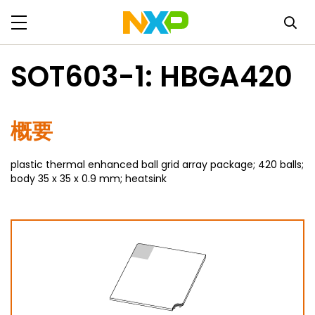
SOT603-1: HBGA420
概要
plastic thermal enhanced ball grid array package; 420 balls;
body 35 x 35 x 0.9 mm; heatsink