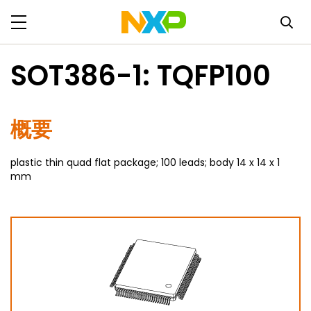
SOT386-1: TQFP100
概要
plastic thin quad flat package; 100 leads; body 14 x 14 x 1
mm