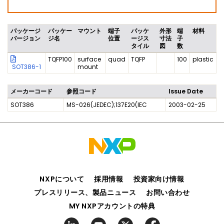
パッケージ
パッケー
マウント
端子
パッケ
外形
端
材料
バージョン
ジ名
位置
ージス
寸法
子
タイル
図
数
TQFP100
surface
quad
TQFP
100
plastic
SOT386-1
mount
メーカーコード
参照コード
Issue Date
SOT386
MS-026(JEDEC);137E20(IEC
2003-02-25
NXPについて
採用情報
投資家向け情報
プレスリリース、製品ニュース
お問い合わせ
MY NXPアカウントの特典