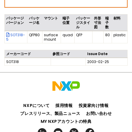
パッケージ
パッケ
マウント
端子
パッケー
外形
端
材料
バージョン
ージ名
位置
ジスタイ
寸法
子
ル
図
数
SOT318-
QFP80
surface
quad
QFP
80
plastic
5
mount
メーカーコード
参照コード
Issue Date
SOT318
2003-02-25
NXPについて
採用情報
投資家向け情報
プレスリリース、製品ニュース
お問い合わせ
MY NXPアカウントの特典