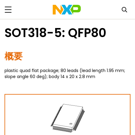
SOT318-5: QFP80
概要
plastic quad flat package; 80 leads (lead length 1.95 mm;
slope angle 60 deg); body 14 x 20 x 2.8 mm