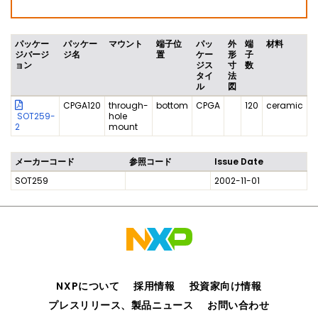
パッケー
パッケー
マウント
端子位
パッ
外
端
材料
ジバージ
ジ名
置
ケー
形
子
ョン
ジス
寸
数
タイ
法
ル
図
CPGA120
through-
bottom
CPGA
120
ceramic
SOT259-
hole
2
mount
メーカーコード
参照コード
Issue Date
SOT259
2002-11-01
NXPについて
採用情報
投資家向け情報
プレスリリース、製品ニュース
お問い合わせ