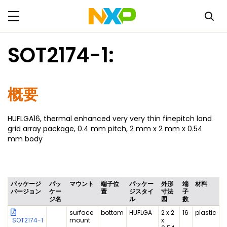
SOT2174-1:
概要
HUFLGA16, thermal enhanced very very thin finepitch land
grid array package, 0.4 mm pitch, 2 mm x 2 mm x 0.54
mm body
パッケージ
パッ
マウント
端子位
パッケー
外形
端
材料
バージョン
ケー
置
ジスタイ
寸法
子
ジ名
ル
図
数
surface
bottom
HUFLGA
2 x 2
16
plastic
SOT2174-1
mount
x