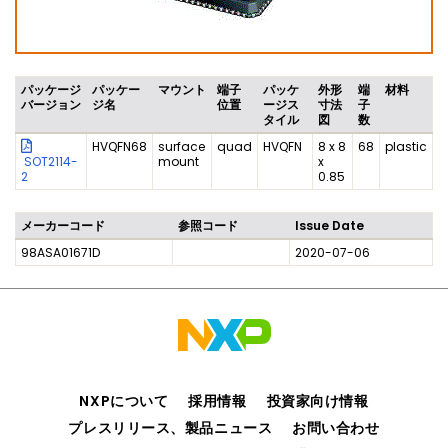
パッケージ
パッケー
マウント
端子
パッケ
外形
端
材料
バージョン
ジ名
位置
ージス
寸法
子
タイル
図
数
HVQFN68
surface
quad
HVQFN
8 x 8
68
plastic
SOT2114-
mount
x
2
0.85
メーカーコード
参照コード
Issue Date
98ASA01671D
2020-07-06
NXPについて
採用情報
投資家向け情報
プレスリリース、製品ニュース
お問い合わせ