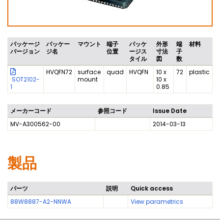
パッケージ
パッケー
マウント
端子
パッケ
外形
端
材料
バージョン
ジ名
位置
ージス
寸法
子
タイル
図
数
HVQFN72
surface
quad
HVQFN
10 x
72
plastic
SOT2102-
mount
10 x
1
0.85
メーカーコード
参照コード
Issue Date
MV-A300562-00
2014-03-13
製品
パーツ
説明
Quick access
88W8887-A2-NNWA
View parametrics