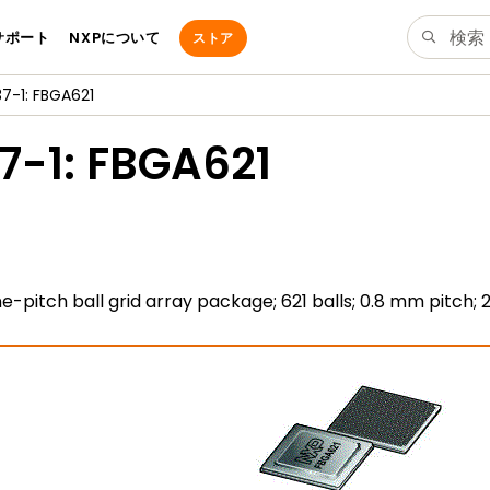
サポート
NXPについて
ストア
-1: FBGA621
7-1: FBGA621
ine-pitch ball grid array package; 621 balls; 0.8 mm pitc