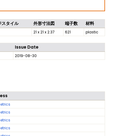
ジスタイル
外形寸法図
端子数
材料
21 x 21 x 2.37
621
plastic
Issue Date
2019-08-30
cess
etrics
etrics
etrics
etrics
etrics