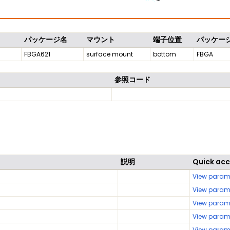
パッケージ名
マウント
端子位置
パッケー
FBGA621
surface mount
bottom
FBGA
参照コード
説明
Quick ac
View param
View param
View param
View param
View param