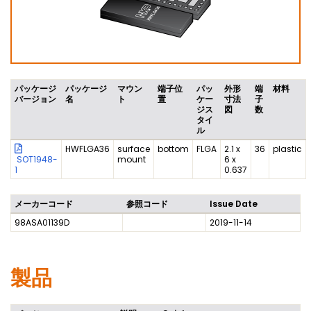
パッケージ
パッケージ
マウン
端子位
パッ
外形
端
材料
バージョン
名
ト
置
ケー
寸法
子
ジス
図
数
タイ
ル
HWFLGA36
surface
bottom
FLGA
2.1 x
36
plastic
SOT1948-
mount
6 x
1
0.637
メーカーコード
参照コード
Issue Date
98ASA01139D
2019-11-14
製品