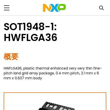
SOT1948-1:
HWFLGA36
概要
HWFLGA36, plastic thermal enhanced very very thin fine-
pitch land grid array package, 0.4 mm pitch, 2.1 mm x 6
mm x 0.637 mm body