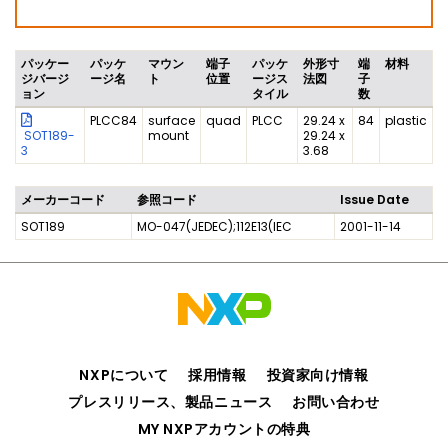
パッケー
パッケ
マウン
端子
パッケ
外形寸
端
材料
ジバージ
ージ名
ト
位置
ージス
法図
子
ョン
タイル
数
PLCC84
surface
quad
PLCC
29.24 x
84
plastic
SOT189-
mount
29.24 x
3
3.68
メーカーコード
参照コード
Issue Date
SOT189
MO-047(JEDEC);112E13(IEC
2001-11-14
NXPについて
採用情報
投資家向け情報
プレスリリース、製品ニュース
お問い合わせ
MY NXPアカウントの特典