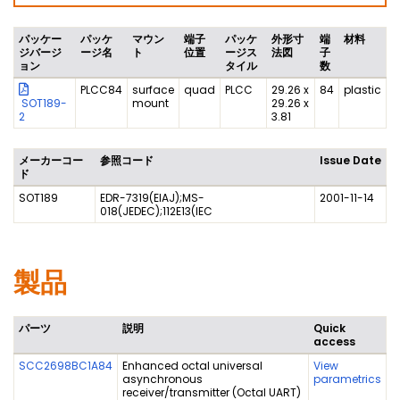
パッケー
パッケ
マウン
端子
パッケ
外形寸
端
材料
ジバージ
ージ名
ト
位置
ージス
法図
子
ョン
タイル
数
PLCC84
surface
quad
PLCC
29.26 x
84
plastic
SOT189-
mount
29.26 x
2
3.81
メーカーコー
参照コード
Issue Date
ド
SOT189
EDR-7319(EIAJ);MS-
2001-11-14
018(JEDEC);112E13(IEC
製品
パーツ
説明
Quick
access
SCC2698BC1A84
Enhanced octal universal
View
asynchronous
parametrics
receiver/transmitter (Octal UART)