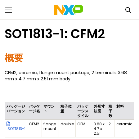
SOT1813-1: CFM2
概要
CFM2, ceramic, flange mount package; 2 terminals; 3.68
mm x 4.7 mm x 2.51 mm body
パッケージ
パッケ
マウン
端子位
パッケ
外形寸
端
材料
バージョン
ージ名
ト
置
ージス
法図
子
タイル
数
CFM2
flange
double
CFM
3.68 x
2
ceramic
SOT1813-1
mount
4.7 x
2.51