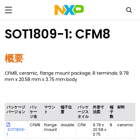
SOT1809-1: CFM8
概要
CFM8, ceramic, flange mount package; 8 terminals; 9.78
mm x 20.58 mm x 3.75 mm body
パッケージ
パッ
マウン
端子位
パッケ
外形寸
端
材料
バージョン
ケー
ト
置
ージス
法図
子
ジ名
タイル
数
CFM8
flange
double
CFM
9.78 x
8
ceramic
SOT1809-
mount
20.58 x
1
3.75