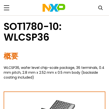
SOT1780-10:
WLCSP36
概要
WLCSP36, wafer level chip-scale package, 36 terminals, 0.4
mm pitch, 2.8 mm x 2.52 mm x 0.5 mm body (backside
coating included)