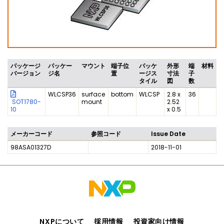
パッケージ
パッケー
マウント
端子位
パッケ
外形
端
材料
バージョン
ジ名
置
ージス
寸法
子
タイル
図
数
WLCSP36
surface
bottom
WLCSP
2.8 x
36
SOT1780-
mount
2.52
10
x 0.5
メーカーコード
参照コード
Issue Date
98ASA01327D
2018-11-01
NXPについて
採用情報
投資家向け情報