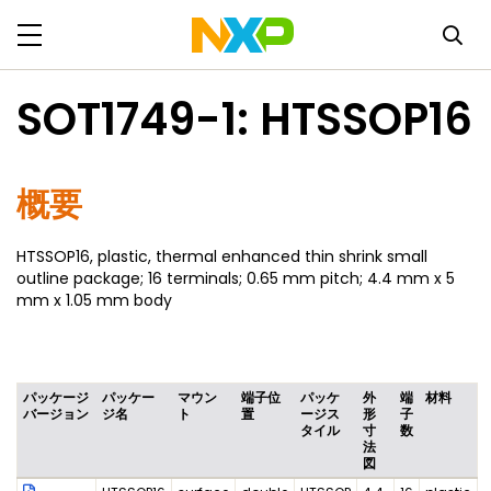
SOT1749-1: HTSSOP16
概要
HTSSOP16, plastic, thermal enhanced thin shrink small
outline package; 16 terminals; 0.65 mm pitch; 4.4 mm x 5
mm x 1.05 mm body
パッケージ
パッケー
マウン
端子位
パッケ
外
端
材料
バージョン
ジ名
ト
置
ージス
形
子
タイル
寸
数
法
図