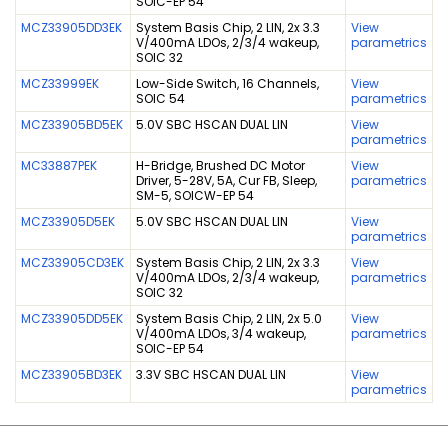
SOIC-EP 54
MCZ33905DD3EK
System Basis Chip, 2 LIN, 2x 3.3
View
V/400mA LDOs, 2/3/4 wakeup,
parametrics
SOIC 32
MCZ33999EK
Low-Side Switch, 16 Channels,
View
SOIC 54
parametrics
MCZ33905BD5EK
5.0V SBC HSCAN DUAL LIN
View
parametrics
MC33887PEK
H-Bridge, Brushed DC Motor
View
Driver, 5-28V, 5A, Cur FB, Sleep,
parametrics
SM-5, SOICW-EP 54
MCZ33905D5EK
5.0V SBC HSCAN DUAL LIN
View
parametrics
MCZ33905CD3EK
System Basis Chip, 2 LIN, 2x 3.3
View
V/400mA LDOs, 2/3/4 wakeup,
parametrics
SOIC 32
MCZ33905DD5EK
System Basis Chip, 2 LIN, 2x 5.0
View
V/400mA LDOs, 3/4 wakeup,
parametrics
SOIC-EP 54
MCZ33905BD3EK
3.3V SBC HSCAN DUAL LIN
View
parametrics