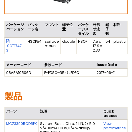
パッケージ
パッケ
マウント
端子位
パッケ
外形
端
材料
バージョン
ージ名
置
ージス
寸法
子
タイル
図
数
HSOP54
surface
double
HSOP
7.5 x
54
plastic
SOT1747-
mount
17.9 x
3
2.33
メーカーコード
参照コード
Issue Date
98ASA10506D
E-PDSO-G54(JEDEC
2017-06-11
製品
パーツ
説明
Quick
access
MCZ33905CD5EK
System Basis Chip, 2 LIN, 2x 5.0
View
V/400mA LDOs, 3/4 wakeup,
parametrics