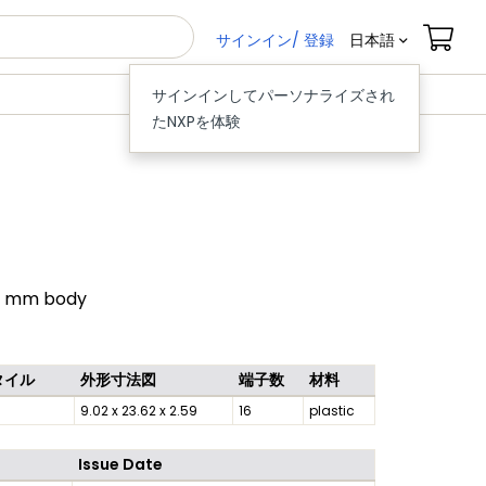
サインイン/ 登録
日本語
サインインしてパーソナライズされ
たNXPを体験
59 mm body
タイル
外形寸法図
端子数
材料
9.02 x 23.62 x 2.59
16
plastic
Issue Date