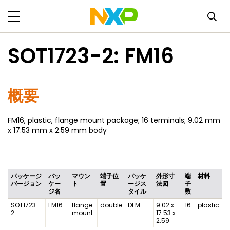
SOT1723-2: FM16
概要
FM16, plastic, flange mount package; 16 terminals; 9.02 mm
x 17.53 mm x 2.59 mm body
パッケージ
パッ
マウン
端子位
パッケ
外形寸
端
材料
バージョン
ケー
ト
置
ージス
法図
子
ジ名
タイル
数
SOT1723-
FM16
flange
double
DFM
9.02 x
16
plastic
2
mount
17.53 x
2.59