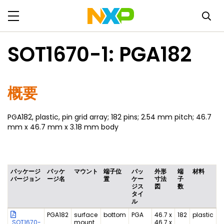
SOT1670-1: PGA182
概要
PGA182, plastic, pin grid array; 182 pins; 2.54 mm pitch; 46.7
mm x 46.7 mm x 3.18 mm body
パッケージ
パッケ
マウント
端子位
パッ
外形
端
材料
バージョン
ージ名
置
ケー
寸法
子
ジス
図
数
タイ
ル
PGA182
surface
bottom
PGA
46.7 x
182
plastic
SOT1670-
mount
46.7 x