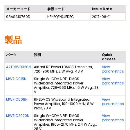
メーカーコード
参照コード
Issue Date
98ASA10760D
HF-PQFN(JEDEC
2017-06-11
製品
パーツ
説明
Quick
access
A2T08VD020N
Airfast RF Power LDMOS Transistor,
View
720-960 MHz, 2 W Avg., 48 V
parametrics
MW7IC915N
Single W-CDMA RF LDMOS
View
Wideband Integrated Power
parametrics
Amplifier, 728-960 MHz, 1.6 W Avg., 28
V
MW7IC008N
RF LDMOS Wideband Integrated
View
Power Amplifier, 100-1000 MHz, 8 W
parametrics
Peak, 28 V
MW7IC2020N
Single W-CDMA RF LDMOS
View
Wideband Integrated Power
parametrics
Amplifier, 1805-2170 MHz, 2.4 W Avg.,
28 V