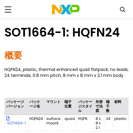
SOT1664-1: HQFN24
概要
HQFN24, plastic, thermal enhanced quad flatpack; no leads;
24 terminals; 0.8 mm pitch; 8 mm x 8 mm x 2.1 mm body
パッケージ
パッケ
マウント
端子
パッケー
外形
端
材料
バージョン
ージ名
位置
ジスタイ
寸法
子
ル
図
数
HQFN24
surface
quad
HQFN
8 x
24
plastic
SOT1664-1
mount
8 x
2.1