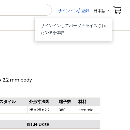
サインイン/ 登録
日本語
サインインしてパーソナライズされ
たNXPを体験
 x 2.2 mm body
スタイル
外形寸法図
端子数
材料
25 x 25 x 2.2
360
ceramic
Issue Date