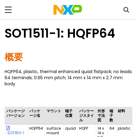
SOT1511-1: HQFP64
概要
HQFP64, plastic, thermal enhanced quad flatpack; no leads;
64 terminals; 0.65 mm pitch; 14 mm x 14 mm x 2.7 mm
body
パッケージ
パッケ
マウント
端子
パッケー
外形
端
材料
バージョン
ージ名
位置
ジスタイ
寸法
子
ル
図
数
HQFP64
surface
quad
HQFP
14 x
64
plastic
SOT1511-1
mount
14 x