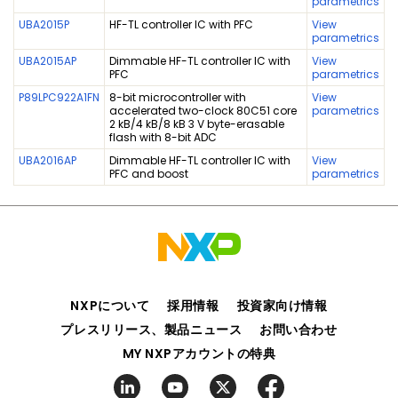
parametrics
UBA2015P
HF-TL controller IC with PFC
View
parametrics
UBA2015AP
Dimmable HF-TL controller IC with
View
PFC
parametrics
P89LPC922A1FN
8-bit microcontroller with
View
accelerated two-clock 80C51 core
parametrics
2 kB/4 kB/8 kB 3 V byte-erasable
flash with 8-bit ADC
UBA2016AP
Dimmable HF-TL controller IC with
View
PFC and boost
parametrics
NXPについて
採用情報
投資家向け情報
プレスリリース、製品ニュース
お問い合わせ
MY NXPアカウントの特典