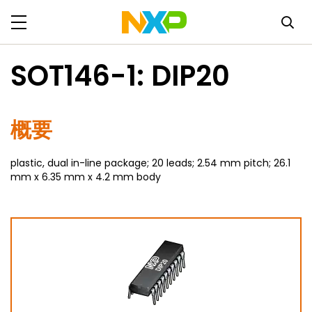
SOT146-1: DIP20
概要
plastic, dual in-line package; 20 leads; 2.54 mm pitch; 26.1
mm x 6.35 mm x 4.2 mm body