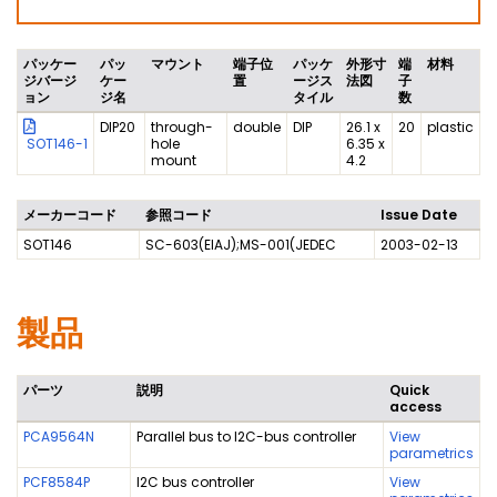
パッケー
パッ
マウント
端子位
パッケ
外形寸
端
材料
ジバージ
ケー
置
ージス
法図
子
ョン
ジ名
タイル
数
DIP20
through-
double
DIP
26.1 x
20
plastic
SOT146-1
hole
6.35 x
mount
4.2
メーカーコード
参照コード
Issue Date
SOT146
SC-603(EIAJ);MS-001(JEDEC
2003-02-13
製品
パーツ
説明
Quick
access
PCA9564N
Parallel bus to I2C-bus controller
View
parametrics
PCF8584P
I2C bus controller
View