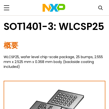
SOT1401-3: WLCSP25
概要
WLCSP25, wafer level chip-scale package, 25 bumps, 2.555
mm x 2.525 mm x 0.368 mm body (backside coating
included)