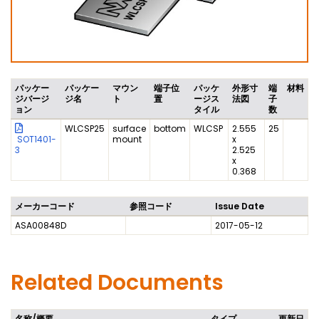
パッケー
パッケー
マウン
端子位
パッケ
外形寸
端
材料
ジバージ
ジ名
ト
置
ージス
法図
子
ョン
タイル
数
WLCSP25
surface
bottom
WLCSP
2.555
25
SOT1401-
mount
x
3
2.525
x
0.368
メーカーコード
参照コード
Issue Date
ASA00848D
2017-05-12
Related Documents
名称/概要
タイプ
更新日